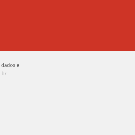
e dados e
.br