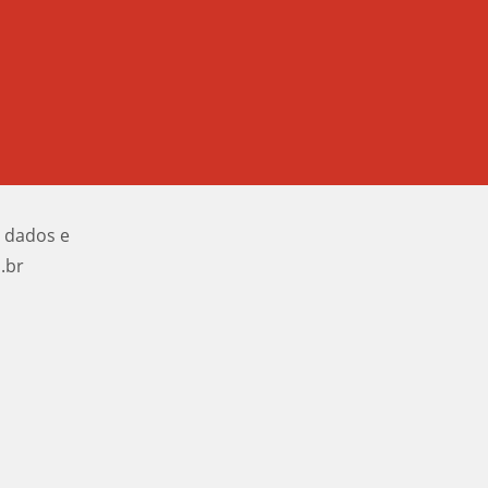
e dados e
.br