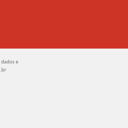
e dados e
.br