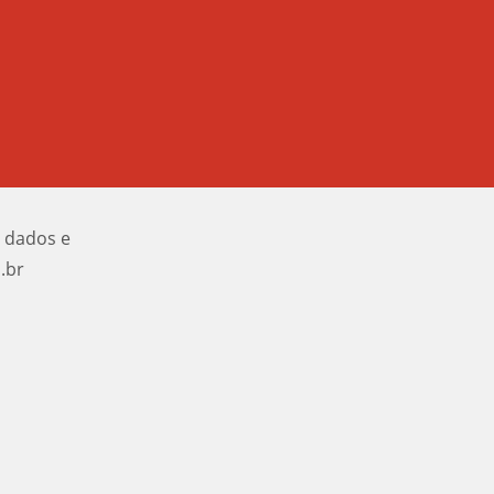
e dados e
.br