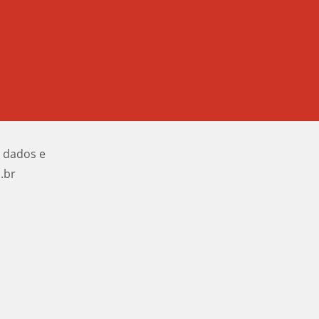
e dados e
.br